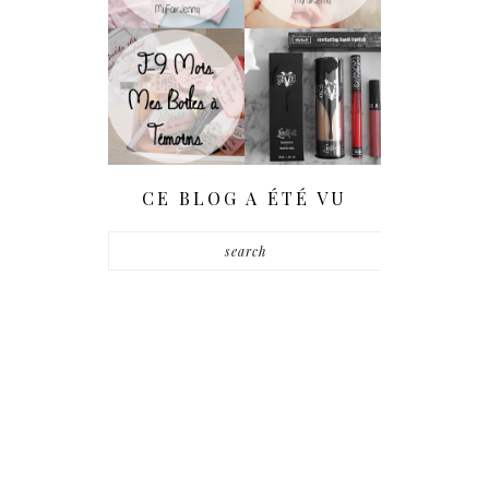
[WEDDING] J-9
[Haul] Quand Kat
Mois | DIY : Nos
Von D. Débarque
Boîtes À Témoins
En France...
- (BestMan Box)
CE BLOG A ÉTÉ VU