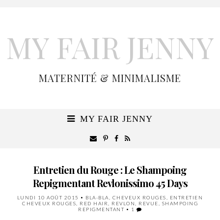
MY FAIR JENNY
MATERNITÉ & MINIMALISME
MY FAIR JENNY
Entretien du Rouge : Le Shampoing
Repigmentant Revlonissimo 45 Days
LUNDI 10 AOÛT 2015
•
BLA-BLA
,
CHEVEUX ROUGES
,
ENTRETIEN
CHEVEUX ROUGES
,
RED HAIR
,
REVLON
,
REVUE
,
SHAMPOING
REPIGMENTANT
•
1