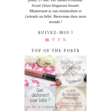
Jenny. 29 ans. Les Sables d'Olonne.
Avant j'étais blogueuse beauté.
Maintenant je suis minimaliste et
j’attends un bébé. Bienvenue dans mon
monde !
SUIVEZ-MOI !
TOP OF THE POSTS
Rouge Velouté
Soins & MakeUp
Sans Transfert De
De Grossesse
Sephora : LA
Pour Les
Surprise !
Minimalistes !
Allaitement :
[Maternité] La
Biberon, Sein Ou
Liste De Naissance
Tire-Lait ?
Minimaliste