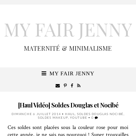
MY FAIR JENNY
MATERNITÉ & MINIMALISME
MY FAIR JENNY
[Haul Vidéo] Soldes Douglas et Nocibé
DIMANCHE 6 JUILLET 2014
•
HAUL
,
SOLDES DOUGLAS NOCIBÉ
,
SOLDES MAKEUP
,
YOUTUBE
•
0
Ces soldes sont placées sous la couleur rose pour moi
cette année, je ne sais pas pourquoi ! Super trouvailles