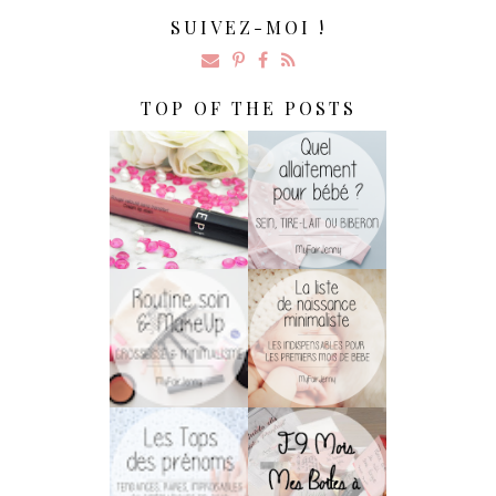
SUIVEZ-MOI !
TOP OF THE POSTS
Rouge Velouté
Allaitement :
Sans Transfert De
Biberon, Sein Ou
Sephora : LA
Tire-Lait ?
Surprise !
Soins & MakeUp
[Maternité] La
De Grossesse
Liste De Naissance
Pour Les
Minimaliste
Minimalistes !
[WEDDING] J-9
[Maternité] Le
Mois | DIY : Nos
Cruel Choix Du
Boîtes À Témoins
Prénom !