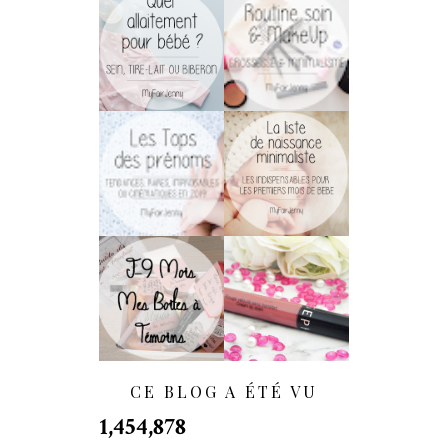
Soins & MakeUp
Allaitement :
De Grossesse
Biberon, Sein Ou
Pour Les
Tire-Lait ?
Minimalistes !
[Maternité] Le
[Maternité] La
Cruel Choix Du
Liste De Naissance
Prénom !
Minimaliste
[WEDDING] J-9
Rouge Velouté
Mois | DIY : Nos
Sans Transfert De
Boîtes À Témoins
Sephora : LA
- (BestMan Box)
Surprise !
CE BLOG A ÉTÉ VU
1,454,878