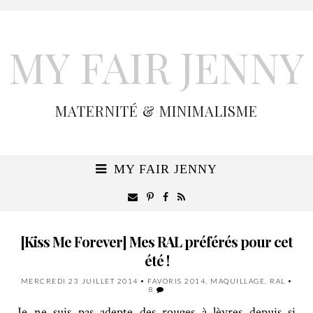
MY FAIR JENNY
MATERNITÉ & MINIMALISME
MY FAIR JENNY
[Kiss Me Forever] Mes RAL préférés pour cet
été !
MERCREDI 23 JUILLET 2014
•
FAVORIS 2014
,
MAQUILLAGE
,
RAL
•
8
Je ne suis pas adepte des rouges à lèvres depuis si