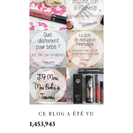
Rouge Velouté
Soins & MakeUp
Sans Transfert De
De Grossesse
Sephora : LA
Pour Les
Surprise !
Minimalistes !
Allaitement :
[Maternité] La
Biberon, Sein Ou
Liste De Naissance
Tire-Lait ?
Minimaliste
[WEDDING] J-9
[Haul] Quand Kat
Mois | DIY : Nos
Von D. Débarque
Boîtes À Témoins
En France...
- (BestMan Box)
CE BLOG A ÉTÉ VU
1,453,943