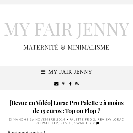
MY FAIR JENNY
MATERNITÉ & MINIMALISME
MY FAIR JENNY
[Revue en Vidéo] Lorac Pro Palette 2 à moins
de 15 euros : Top ou Flop ?
DIMANCHE 16 NOVEMBRE 2014
•
PALETTE PRO 2
,
REVIEW LORAC
PRO PALETTE2
,
REVUE
,
SWATCH
•
2
Bonjour à toutes !