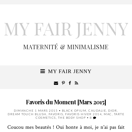
MY FAIR JENNY
MATERNITÉ & MINIMALISME
MY FAIR JENNY
Favoris du Moment [Mars 2015]
DIMANCHE 1 MARS 2015
•
BLACK OPIUM
,
CAUDALIE
,
DIOR
,
DREAM TOUCH BLUSH
,
FAVORIS
,
FAVORIS HIVER 2014
,
MAC
,
TARTE
COSMETICS
,
THE BODY SHOP
•
8
Coucou mes beautés ! Oui honte à moi, je n'ai pas fait