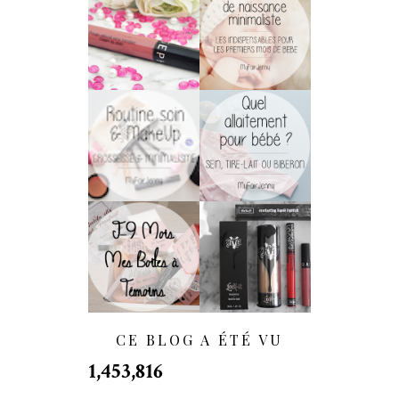
Rouge Velouté
[Maternité] La
Sans Transfert De
Liste De Naissance
Sephora : LA
Minimaliste
Surprise !
Soins & MakeUp
Allaitement :
De Grossesse
Biberon, Sein Ou
Pour Les
Tire-Lait ?
Minimalistes !
[WEDDING] J-9
[Haul] Quand Kat
Mois | DIY : Nos
Von D. Débarque
Boîtes À Témoins
En France...
- (BestMan Box)
CE BLOG A ÉTÉ VU
1,453,816