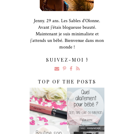
Jenny. 29 ans. Les Sables d'Olonne.
Avant j'étais blogueuse beauté.
Maintenant je suis minimaliste et
j’attends un bébé. Bienvenue dans mon
monde !
SUIVEZ-MOI !
TOP OF THE POSTS
Rouge Velouté
Allaitement :
Sans Transfert De
Biberon, Sein Ou
Sephora : LA
Tire-Lait ?
Surprise !