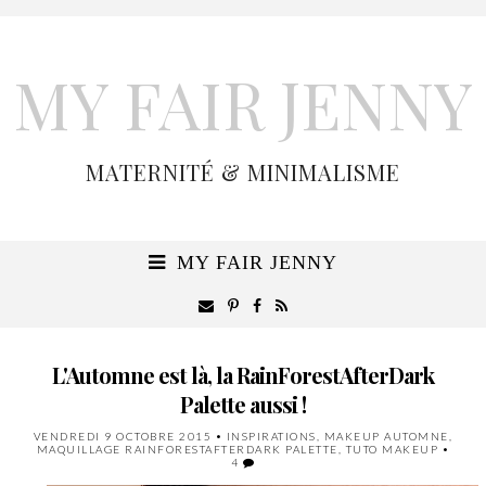
MY FAIR JENNY
MATERNITÉ & MINIMALISME
MY FAIR JENNY
L'Automne est là, la RainForestAfterDark
Palette aussi !
VENDREDI 9 OCTOBRE 2015
•
INSPIRATIONS
,
MAKEUP AUTOMNE
,
MAQUILLAGE RAINFORESTAFTERDARK PALETTE
,
TUTO MAKEUP
•
4