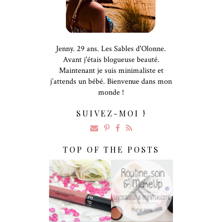
Jenny. 29 ans. Les Sables d'Olonne.
Avant j'étais blogueuse beauté.
Maintenant je suis minimaliste et
j’attends un bébé. Bienvenue dans mon
monde !
SUIVEZ-MOI !
TOP OF THE POSTS
Rouge Velouté
Soins & MakeUp
Sans Transfert De
De Grossesse
Sephora : LA
Pour Les
Surprise !
Minimalistes !