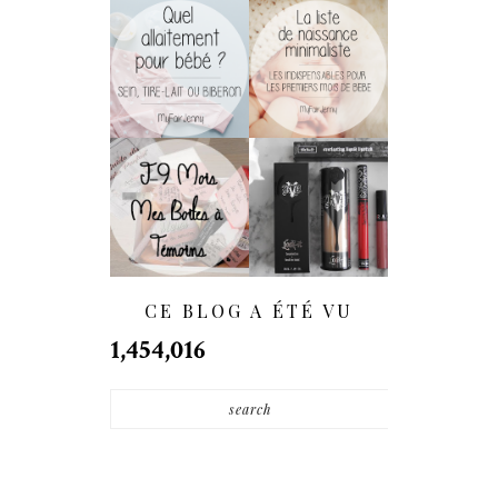
Allaitement :
[Maternité] La
Biberon, Sein Ou
Liste De Naissance
Tire-Lait ?
Minimaliste
[WEDDING] J-9
[Haul] Quand Kat
Mois | DIY : Nos
Von D. Débarque
Boîtes À Témoins
En France...
- (BestMan Box)
CE BLOG A ÉTÉ VU
1,454,016