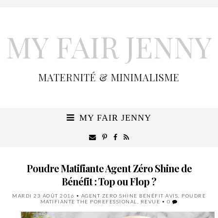
MY FAIR JENNY
MATERNITÉ & MINIMALISME
MY FAIR JENNY
Poudre Matifiante Agent Zéro Shine de
Bénéfit : Top ou Flop ?
MARDI 23 AOÛT 2016
•
AGENT ZERO SHINE BÉNÉFIT AVIS
,
POUDRE
MATIFIANTE THE POREFESSIONAL
,
REVUE
•
0