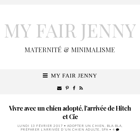
MY FAIR JENNY
MATERNITÉ & MINIMALISME
MY FAIR JENNY
Vivre avec un chien adopté, l'arrivée de Hitch
et Cie
LUNDI 13 FÉVRIER 2017
•
ADOPTER UN CHIEN
,
BLA-BLA
,
PRÉPARER L'ARRIVÉE D'UN CHIEN ADULTE
,
SPA
•
4