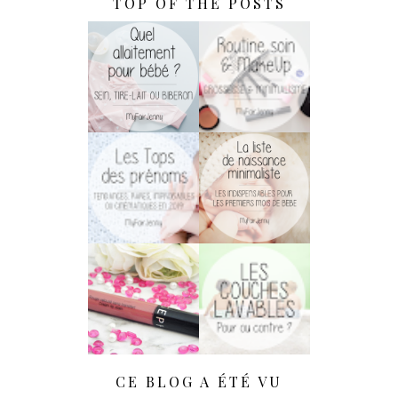
TOP OF THE POSTS
Soins & MakeUp
Allaitement :
De Grossesse
Biberon, Sein Ou
Pour Les
Tire-Lait ?
Minimalistes !
[Maternité] Le
[Maternité] La
Cruel Choix Du
Liste De Naissance
Prénom !
Minimaliste
Rouge Velouté
[Maternité] Pour
Sans Transfert De
Ou Contre Les
Sephora : LA
Couches Lavables
Surprise !
?
CE BLOG A ÉTÉ VU