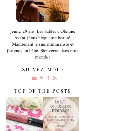
Jenny. 29 ans. Les Sables d'Olonne.
Avant j'étais blogueuse beauté.
Maintenant je suis minimaliste et
j’attends un bébé. Bienvenue dans mon
monde !
SUIVEZ-MOI !
TOP OF THE POSTS
Rouge Velouté
[Maternité] La
Sans Transfert De
Liste De Naissance
Sephora : LA
Minimaliste
Surprise !