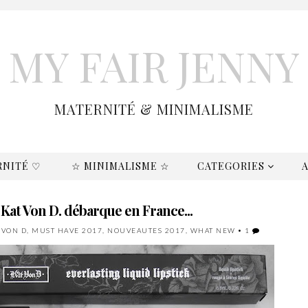
MY FAIR JENNY
MATERNITÉ & MINIMALISME
RNITÉ ♡
☆ MINIMALISME ☆
CATEGORIES
Kat Von D. débarque en France...
 VON D
,
MUST HAVE 2017
,
NOUVEAUTES 2017
,
WHAT NEW
•
1