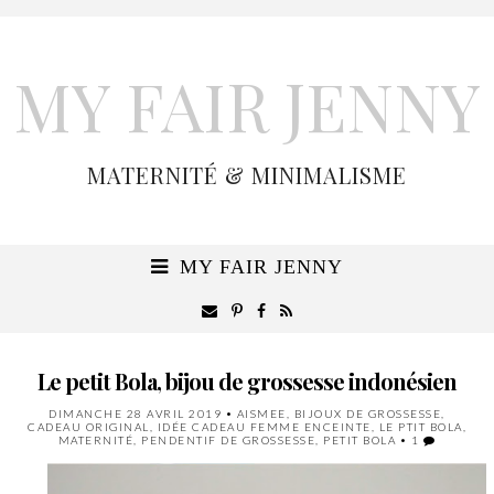
MY FAIR JENNY
MATERNITÉ & MINIMALISME
MY FAIR JENNY
Le petit Bola, bijou de grossesse indonésien
DIMANCHE 28 AVRIL 2019
•
AISMEE
,
BIJOUX DE GROSSESSE
,
CADEAU ORIGINAL
,
IDÉE CADEAU FEMME ENCEINTE
,
LE PTIT BOLA
,
MATERNITÉ
,
PENDENTIF DE GROSSESSE
,
PETIT BOLA
•
1