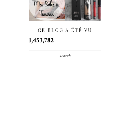
Mois | DIY : Nos
Von D. Débarque
Boîtes À Témoins
En France...
- (BestMan Box)
CE BLOG A ÉTÉ VU
1,453,782