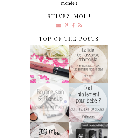
monde !
SUIVEZ-MOI !
TOP OF THE POSTS
Rouge Velouté
[Maternité] La
Sans Transfert De
Liste De Naissance
Sephora : LA
Minimaliste
Surprise !
Soins & MakeUp
Allaitement :
De Grossesse
Biberon, Sein Ou
Pour Les
Tire-Lait ?
Minimalistes !
[WEDDING] J-9
[Haul] Quand Kat